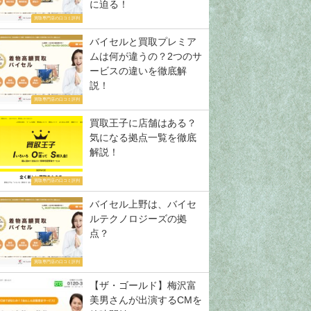
に迫る！
買取専門店の口コミ評判
バイセルと買取プレミア
ムは何が違うの？2つのサ
ービスの違いを徹底解
説！
買取専門店の口コミ評判
買取王子に店舗はある？
気になる拠点一覧を徹底
解説！
買取専門店の口コミ評判
バイセル上野は、バイセ
ルテクノロジーズの拠
点？
買取専門店の口コミ評判
【ザ・ゴールド】梅沢富
美男さんが出演するCMを