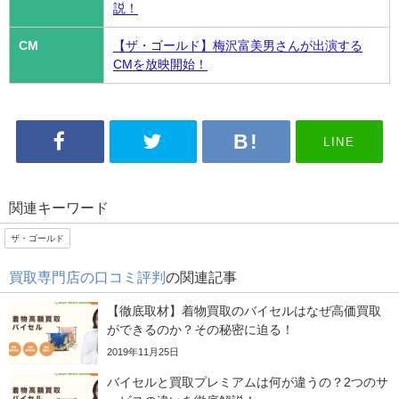
説！
CM
【ザ・ゴールド】梅沢富美男さんが出演する
CMを放映開始！
LINE
関連キーワード
ザ・ゴールド
買取専門店の口コミ評判
の関連記事
【徹底取材】着物買取のバイセルはなぜ高価買取
ができるのか？その秘密に迫る！
2019年11月25日
バイセルと買取プレミアムは何が違うの？2つのサ