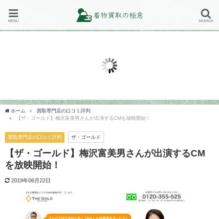
MENU
SEARCH
買取地域
買取専門店の口コミ評判
地域で選ぶ！着物買取専門店の対
買取プレミアムの着物買取の口コ
着
応地域の一覧まとめ！
ミ評判や特徴を徹底解説！
と
2019年2月20日
2018年12月12日
20
ホーム
買取専門店の口コミ評判
【ザ・ゴールド】梅沢富美男さんが出演するCMを放映開始！
買取専門店の口コミ評判
ザ・ゴールド
【ザ・ゴールド】梅沢富美男さんが出演するCM
を放映開始！
2019年06月22日