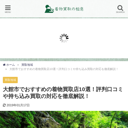
MENU
SEARCH
買取専門店の口コミ評判
買取地域
バイセル（旧スピード買取.jp）
地域で選ぶ！着物買取専門店の対
買
の着物買取の口コミ評判を徹底解
応地域の一覧まとめ！
ミ
説！【体験レポート付き】
2019年2月20日
20
2018年12月12日
ホーム
買取地域
大館市でおすすめの着物買取店10選！評判口コミや持ち込み買取の対応を徹底解説！
買取地域
大館市でおすすめの着物買取店10選！評判口コミ
や持ち込み買取の対応を徹底解説！
2019年01月17日