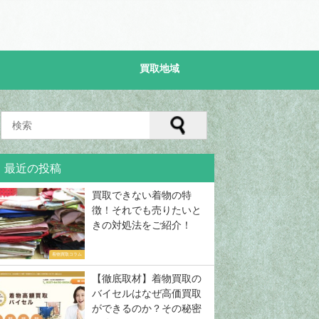
買取地域
の口コミ評判
買取地域
買取専門店の口コ
最近の投稿
取.jp）
地域で選ぶ！着物買取専門店の対
買取プレミアムの着物買取
評判を徹底解
応地域の一覧まとめ！
ミ評判や特徴を徹底解説！
付き】
買取できない着物の特
2019年2月20日
2018年12月12日
徴！それでも売りたいと
きの対処法をご紹介！
着物買取コラム
【徹底取材】着物買取の
バイセルはなぜ高価買取
ができるのか？その秘密