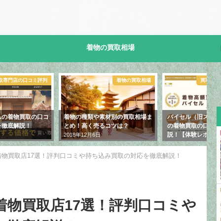
着物の買取相場
専門店の口コミ評判
着物の買取相場
買取専門店
の着物買取の口コ
着物の種類や素材別の買取相場ま
バイセル（旧スピード買
徹底解説！
とめ！高く売るコツは？
の着物買取の口コミ
説！【体験レポート
2018年12月6日
2018年12月12日
着物買取店17選！評判口コミや持ち込み買取の対応を徹底解説！
着物買取店17選！評判口コミや