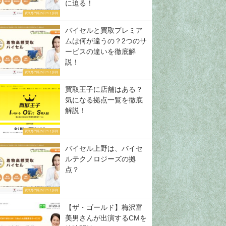
に迫る！
買取専門店の口コミ評判
バイセルと買取プレミア
ムは何が違うの？2つのサ
ービスの違いを徹底解
説！
買取専門店の口コミ評判
買取王子に店舗はある？
気になる拠点一覧を徹底
解説！
買取専門店の口コミ評判
バイセル上野は、バイセ
ルテクノロジーズの拠
点？
買取専門店の口コミ評判
【ザ・ゴールド】梅沢富
美男さんが出演するCMを