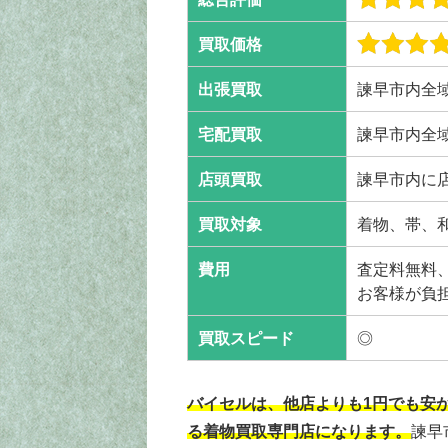
買取価格
出張買取
諫早市内全
宅配買取
諫早市内全
店頭買取
諫早市内に
買取対象
着物、帯、
費用
査定料無料
お客様が負
買取スピード
◎
バイセルは、他店よりも1円でも安
る着物買取専門店になります。
諫早