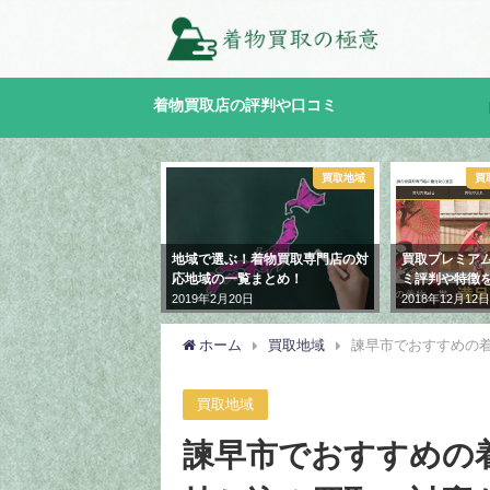
着物買取店の評判や口コミ
買取専門店の口コミ評判
買取地域
買取
スピード買取.jp）
地域で選ぶ！着物買取専門店の対
買取プレミアム
の口コミ評判を徹底解
応地域の一覧まとめ！
ミ評判や特徴を
レポート付き】
2019年2月20日
2018年12月12日
12日
ホーム
買取地域
諫早市でおすすめの
買取地域
諫早市でおすすめの