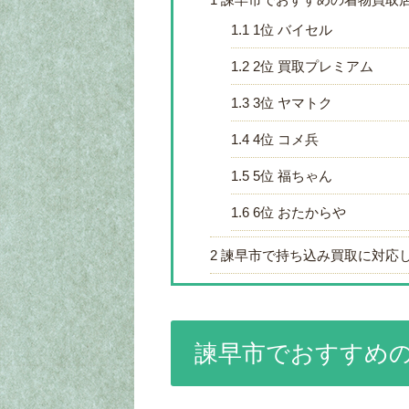
1.1
1位 バイセル
1.2
2位 買取プレミアム
1.3
3位 ヤマトク
1.4
4位 コメ兵
1.5
5位 福ちゃん
1.6
6位 おたからや
2
諫早市で持ち込み買取に対応
諫早市でおすすめ