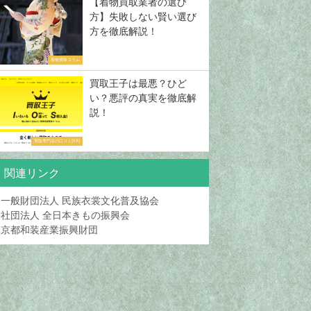
【着物買取業者の選び
方】失敗しない賢い選び
方を徹底解説！
着物買取コラム
買取王子は最悪？ひど
い？悪評の真実を徹底解
説！
買取専門店の口コミ評判
関連リンク
一般財団法人 民族衣裳文化普及協会
社団法人 全日本きもの振興会
京都和装産業振興財団