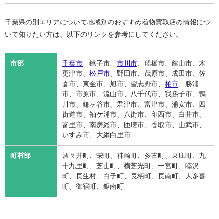
千葉県の別エリアについて地域別のおすすめ着物買取店の情報につ
いて知りたい方は、以下のリンクを参考にしてください。
市部
千葉市
、銚子市、
市川市
、船橋市、館山市、木
更津市、
松戸市
、野田市、茂原市、成田市、佐
倉市、東金市、旭市、習志野市、
柏市
、勝浦
市、市原市、流山市、八千代市、我孫子市、鴨
川市、鎌ヶ谷市、君津市、富津市、浦安市、四
街道市、袖ケ浦市、八街市、印西市、白井市、
富里市、南房総市、匝瑳市、香取市、山武市、
いすみ市、大綱白里市
町村部
酒々井町、栄町、神崎町、多古町、東庄町、九
十九里町、芝山町、横芝光町、一宮町、睦沢
町、長生村、白子町、長柄町、長南町、大多喜
町、御宿町、鋸南町