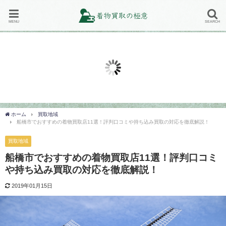
MENU
SEARCH
着物の買取相場
買取地域
着物の種類や素材別の買取相場ま
地域で選ぶ！着物買取専門店の対
買
とめ！高く売るコツは？
応地域の一覧まとめ！
ミ
2018年12月6日
2019年2月20日
20
ホーム
買取地域
船橋市でおすすめの着物買取店11選！評判口コミや持ち込み買取の対応を徹底解説！
買取地域
船橋市でおすすめの着物買取店11選！評判口コミ
や持ち込み買取の対応を徹底解説！
2019年01月15日