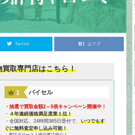
Twitter
はてブ
物買取専門店はこちら！
バイセル
・抽選で買取金額2～5倍キャンペーン開催中！
・
４年連続価格満足度第１位！
・全国対応、24時間365日受付で、
いつでもす
ぐに無料査定申し込み可能！
・東証グロース上場企業で安心！