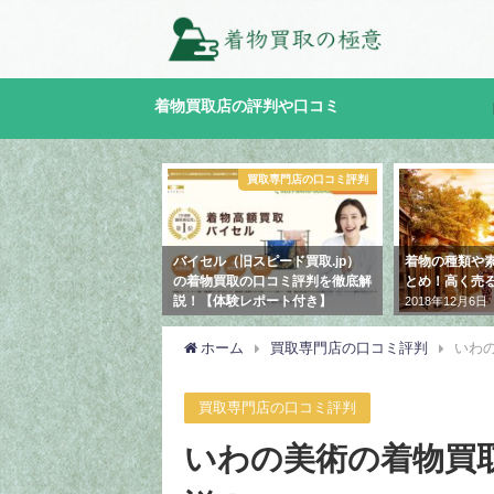
着物買取店の評判や口コミ
買取専門店の口コミ評判
着物の買取相場
買
旧スピード買取.jp）
着物の種類や素材別の買取相場ま
買取プレミア
取の口コミ評判を徹底解
とめ！高く売るコツは？
ミ評判や特徴
験レポート付き】
2018年12月6日
2018年12月12
月12日
ホーム
買取専門店の口コミ評判
いわ
買取専門店の口コミ評判
いわの美術の着物買