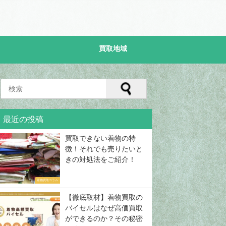
買取地域
店の口コミ評判
着物の買取相場
買取専門店の
最近の投稿
買取.jp）
着物の種類や素材別の買取相場ま
買取プレミアムの着物買
評判を徹底解
とめ！高く売るコツは？
ミ評判や特徴を徹底解説
付き】
買取できない着物の特
2018年12月6日
2018年12月12日
徴！それでも売りたいと
きの対処法をご紹介！
着物買取コラム
【徹底取材】着物買取の
バイセルはなぜ高価買取
ができるのか？その秘密