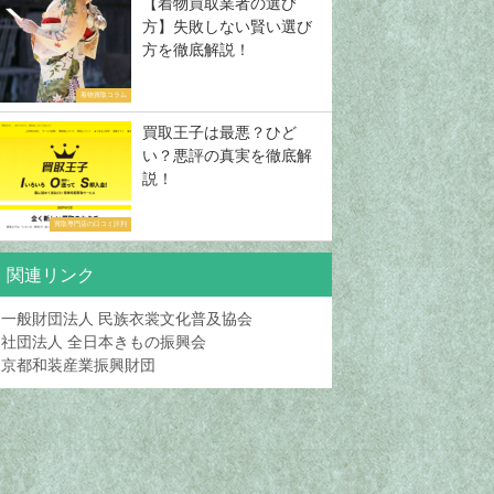
【着物買取業者の選び
方】失敗しない賢い選び
方を徹底解説！
着物買取コラム
買取王子は最悪？ひど
い？悪評の真実を徹底解
説！
買取専門店の口コミ評判
関連リンク
一般財団法人 民族衣裳文化普及協会
社団法人 全日本きもの振興会
京都和装産業振興財団