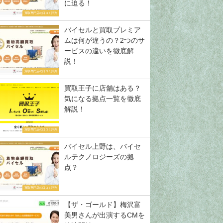
に迫る！
買取専門店の口コミ評判
バイセルと買取プレミア
ムは何が違うの？2つのサ
ービスの違いを徹底解
説！
買取専門店の口コミ評判
買取王子に店舗はある？
気になる拠点一覧を徹底
解説！
買取専門店の口コミ評判
バイセル上野は、バイセ
ルテクノロジーズの拠
点？
買取専門店の口コミ評判
【ザ・ゴールド】梅沢富
美男さんが出演するCMを