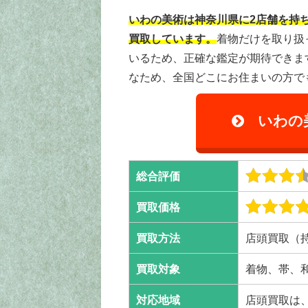
いわの美術は神奈川県に2店舗を持
買取しています。
着物だけを取り扱
いるため、正確な鑑定が期待できま
なため、全国どこにお住まいの方で
いわの
総合評価
買取価格
買取方法
店頭買取（
買取対象
着物、帯、
対応地域
店頭買取は