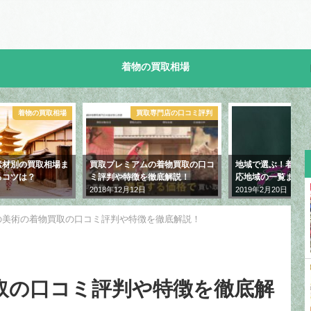
着物の買取相場
取専門店の口コミ評判
買取地域
買取専門
ムの着物買取の口コ
地域で選ぶ！着物買取専門店の対
バイセル（旧スピード
を徹底解説！
応地域の一覧まとめ！
の着物買取の口コミ
説！【体験レポート
日
2019年2月20日
2018年12月12日
の美術の着物買取の口コミ評判や特徴を徹底解説！
取の口コミ評判や特徴を徹底解