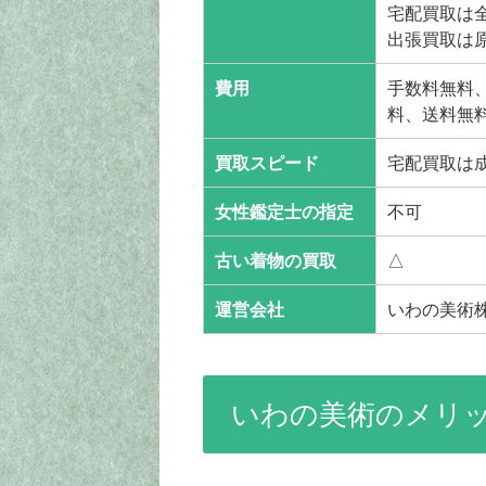
宅配買取は
出張買取は
費用
手数料無料、
料、送料無
買取スピード
宅配買取は
女性鑑定士の指定
不可
古い着物の買取
△
運営会社
いわの美術
いわの美術のメリ