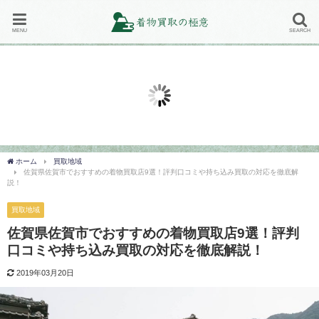
MENU
SEARCH
買取専門店の口コミ評判
買取専門店の口コミ評判
バイセル（旧スピード買取.jp）
買取プレミアムの着物買取の口コ
地
の着物買取の口コミ評判を徹底解
ミ評判や特徴を徹底解説！
応
説！【体験レポート付き】
2018年12月12日
20
2018年12月12日
ホーム
買取地域
佐賀県佐賀市でおすすめの着物買取店9選！評判口コミや持ち込み買取の対応を徹底解
説！
買取地域
佐賀県佐賀市でおすすめの着物買取店9選！評判
口コミや持ち込み買取の対応を徹底解説！
2019年03月20日