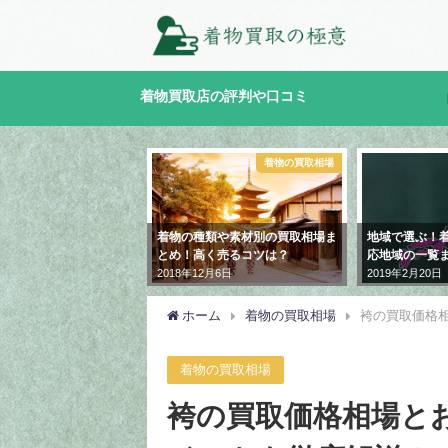
着物買取店の評判や口コミ
着物の買取相場
買取地域
買
類や素材別の買取相場ま
地域で選ぶ！着物買取専門店の対
買取プレミア
く売るコツは？
応地域の一覧まとめ！
ミ評判や特徴
月6日
2019年2月20日
2018年12月12日
ホーム
着物の買取相場
袴の買取価格
着物の買取相場
袴の買取価格相場と