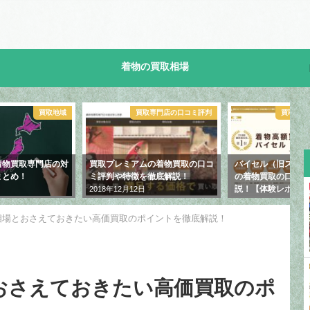
着物の買取相場
取専門店の口コミ評判
買取専門店の口コミ評判
ムの着物買取の口コ
バイセル（旧スピード買取.jp）
着物の種類や素材別
を徹底解説！
の着物買取の口コミ評判を徹底解
とめ！高く売るコツ
説！【体験レポート付き】
2018年12月6日
2018年12月12日
相場とおさえておきたい高価買取のポイントを徹底解説！
おさえておきたい高価買取のポ