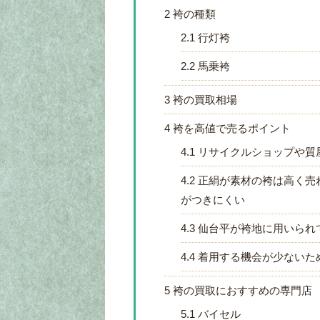
2
袴の種類
2.1
行灯袴
2.2
馬乗袴
3
袴の買取相場
4
袴を高値で売るポイント
4.1
リサイクルショップや質
4.2
正絹が素材の袴は高く売
がつきにくい
4.3
仙台平が袴地に用いられ
4.4
着用する機会が少ないた
5
袴の買取におすすめの専門店
5.1
バイセル