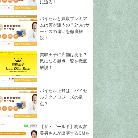
に迫る！
買取専門店の口コミ評判
バイセルと買取プレミア
ムは何が違うの？2つのサ
ービスの違いを徹底解
説！
買取専門店の口コミ評判
買取王子に店舗はある？
気になる拠点一覧を徹底
解説！
買取専門店の口コミ評判
バイセル上野は、バイセ
ルテクノロジーズの拠
点？
買取専門店の口コミ評判
【ザ・ゴールド】梅沢富
美男さんが出演するCMを