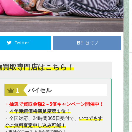
Twitter
はてブ
物買取専門店はこちら！
バイセル
・抽選で買取金額2～5倍キャンペーン開催中！
・
４年連続価格満足度第１位！
・全国対応、24時間365日受付で、
いつでもす
ぐに無料査定申し込み可能！
・東証グロース上場企業で安心！