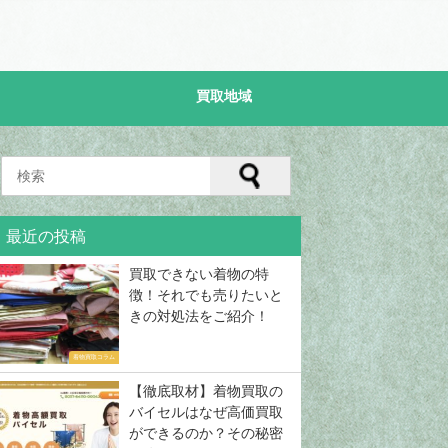
買取地域
着物の買取相場
買取地域
買取専門店の口
最近の投稿
の買取相場ま
地域で選ぶ！着物買取専門店の対
買取プレミアムの着物買
は？
応地域の一覧まとめ！
ミ評判や特徴を徹底解説
買取できない着物の特
2019年2月20日
2018年12月12日
徴！それでも売りたいと
きの対処法をご紹介！
着物買取コラム
【徹底取材】着物買取の
バイセルはなぜ高価買取
ができるのか？その秘密