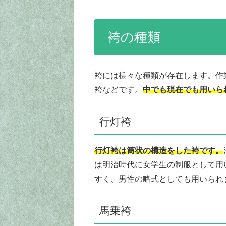
袴の種類
袴には様々な種類が存在します。作
袴などです。
中でも現在でも用いら
行灯袴
行灯袴は筒状の構造をした袴です。
は明治時代に女学生の制服として用
すく、男性の略式としても用いられ
馬乗袴