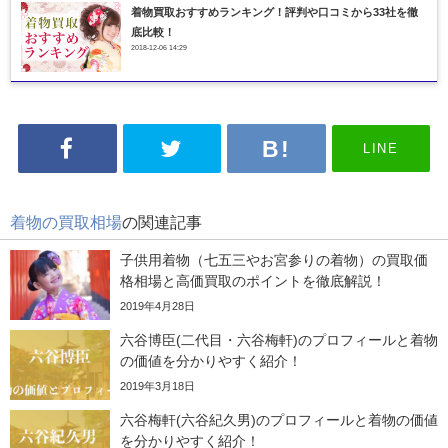
着物買取おすすめランキング！評判や口コミから33社を徹
底比較！
2018-12-06 14:29
LINE
着物の買取相場
の関連記事
子供用着物（七五三やお宮参りの着物）の買取価
格相場と高価買取のポイントを徹底解説！
2019年4月28日
六谷博臣(二代目・六谷梅軒)のプロフィールと着物
の価値を分かりやすく紹介！
2019年3月18日
六谷梅軒(六谷紀久男)のプロフィールと着物の価値
を分かりやすく紹介！