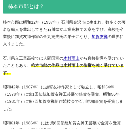
柿本市郎とは？
柿本市郎は昭和12年（1937年）石川県金沢市に生まれ、数多くの著
名な職人を輩出してきた石川県立工業高校で図案を学び、高校を卒
業後に加賀友禅作家の金丸充夫氏の弟子になり、
加賀友禅
の世界に
入りました。
石川県立工業高校では人間国宝の
木村雨山
から直接指導を受けてい
たこともあり、
柿本市郎の作品は木村雨山の影響を強く受けていま
す。
昭和42年（1967年）に加賀友禅作家として独立し、昭和54年
（1979年）に第1回伝統加賀友禅工芸展で銀賞を受賞、昭和56年
（1981年）に第7回加賀友禅新作競技会で石川県知事賞を受賞しま
した。
昭和61年（1986年）には 第8回伝統加賀友禅工芸展で金賞を受賞