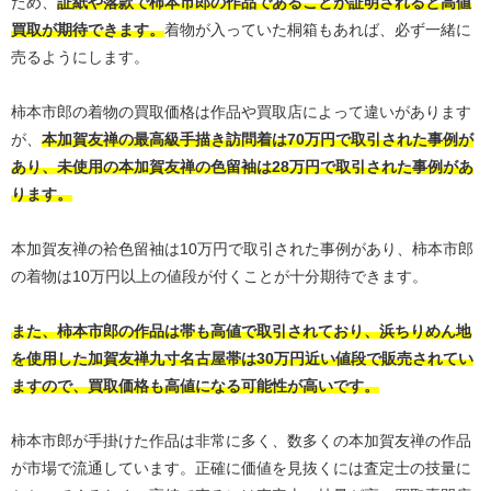
ため、
証紙や落款で柿本市郎の作品であることが証明されると高値
買取が期待できます。
着物が入っていた桐箱もあれば、必ず一緒に
売るようにします。
柿本市郎の着物の買取価格は作品や買取店によって違いがあります
が、
本加賀友禅の最高級手描き訪問着は70万円で取引された事例が
あり、未使用の本加賀友禅の色留袖は28万円で取引された事例があ
ります。
本加賀友禅の袷色留袖は10万円で取引された事例があり、柿本市郎
の着物は10万円以上の値段が付くことが十分期待できます。
また、柿本市郎の作品は帯も高値で取引されており、浜ちりめん地
を使用した加賀友禅九寸名古屋帯は30万円近い値段で販売されてい
ますので、買取価格も高値になる可能性が高いです。
柿本市郎が手掛けた作品は非常に多く、数多くの本加賀友禅の作品
が市場で流通しています。正確に価値を見抜くには査定士の技量に