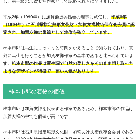
し、第一級の加賀友禅作家として認められるに至りました。
平成2年（1990年）に加賀染振興協会の理事に就任し、
平成6年
（1994年）に石川県指定無形文化財・加賀友禅技術保存会会員に認
定され、加賀友禅の重鎮として地位を確立しています。
柿本市郎は写生にじっくりと時間をかえることで知られており、真
剣に写生を行うことが加賀友禅作家の基本であると述べられていま
す。
柿本市郎の作品は写生調で自然の美しさをそのまま切り取った
ようなデザインが特徴で、高い人気があります。
柿本市郎の着物の価値
柿本市郎は加賀友禅を代表する作家であるため、柿本市郎の作品は
加賀友禅の中でも価値が高いです。
柿本市郎は石川県指定無形文化財・加賀友禅技術保存会会員である