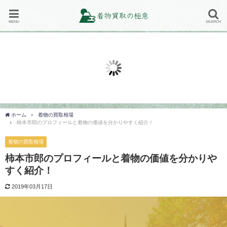
MENU
SEARCH
買取地域
着物の買取相場
地域で選ぶ！着物買取専門店の対
着物の種類や素材別の買取相場ま
バ
応地域の一覧まとめ！
とめ！高く売るコツは？
の
説
2019年2月20日
2018年12月6日
20
ホーム
着物の買取相場
柿本市郎のプロフィールと着物の価値を分かりやすく紹介！
着物の買取相場
柿本市郎のプロフィールと着物の価値を分かりや
すく紹介！
2019年03月17日