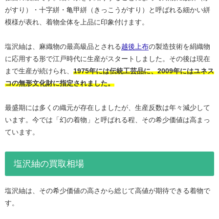
がすり）・十字絣・亀甲絣（きっこうがすり）と呼ばれる細かい絣
模様が表れ、着物全体を上品に印象付けます。
塩沢紬は、麻織物の最高級品とされる
越後上布
の製造技術を絹織物
に応用する形で江戸時代に生産がスタートしました。その後は現在
まで生産が続けられ、
1975年には伝統工芸品に、2009年にはユネス
コの無形文化財に指定されました。
最盛期には多くの織元が存在しましたが、生産反数は年々減少して
います。今では「幻の着物」と呼ばれる程、その希少価値は高まっ
ています。
塩沢紬の買取相場
塩沢紬は、その希少価値の高さから総じて高値が期待できる着物で
す。