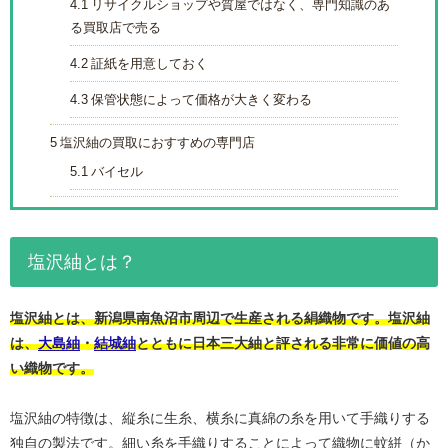
4.1
リサイクルショップや質屋ではなく、専門知識のあ
る買取店で売る
4.2
証紙を用意しておく
4.3
保管状態によって価格が大きく変わる
5
塩沢紬の買取におすすめの専門店
5.1
バイセル
塩沢紬とは？
塩沢紬とは、新潟県南魚沼市周辺で生産される絹織物です。塩沢紬
は、
大島紬
・
結城紬
とともに日本三大紬と評される非常に価値の高
い織物です。
塩沢紬の特徴は、縦糸に生糸、横糸に真綿の糸を用いて手織りする
独自の製法です。細い糸を手織りすることによって織物に蚊絣（か